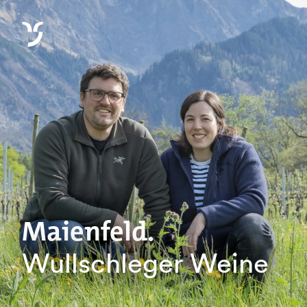
Maienfeld.
Wullschleger Weine